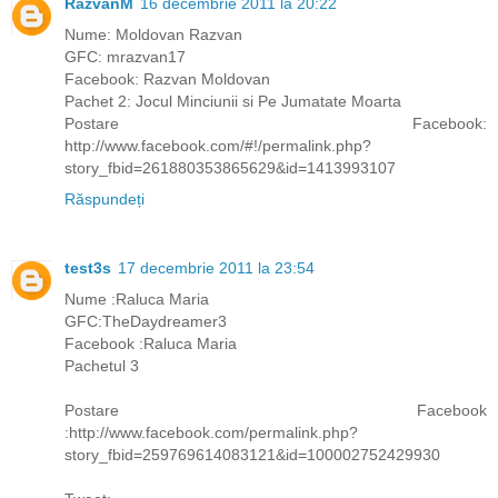
RazvanM
16 decembrie 2011 la 20:22
Nume: Moldovan Razvan
GFC: mrazvan17
Facebook: Razvan Moldovan
Pachet 2: Jocul Minciunii si Pe Jumatate Moarta
Postare Facebook:
http://www.facebook.com/#!/permalink.php?
story_fbid=261880353865629&id=1413993107
Răspundeți
test3s
17 decembrie 2011 la 23:54
Nume :Raluca Maria
GFC:TheDaydreamer3
Facebook :Raluca Maria
Pachetul 3
Postare Facebook
:http://www.facebook.com/permalink.php?
story_fbid=259769614083121&id=100002752429930