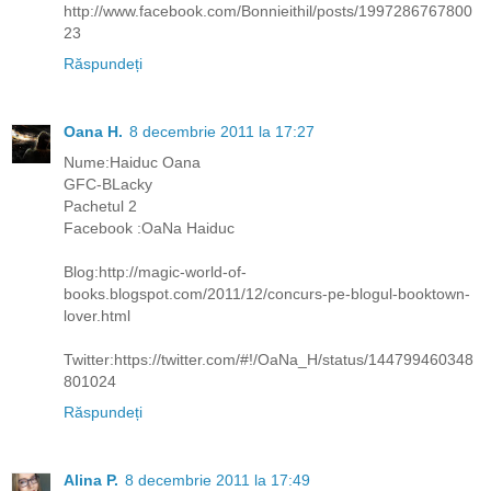
http://www.facebook.com/Bonnieithil/posts/1997286767800
23
Răspundeți
Oana H.
8 decembrie 2011 la 17:27
Nume:Haiduc Oana
GFC-BLacky
Pachetul 2
Facebook :OaNa Haiduc
Blog:http://magic-world-of-
books.blogspot.com/2011/12/concurs-pe-blogul-booktown-
lover.html
Twitter:https://twitter.com/#!/OaNa_H/status/144799460348
801024
Răspundeți
Alina P.
8 decembrie 2011 la 17:49