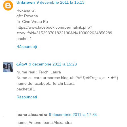
Unknown
9 decembrie 2011 la 15:13
Roxana G.
gfc: Roxana
fb: Cine Vreau Eu
https://www.facebook.com/permalink.php?
story_fbid=315293701822190&id=100002624856289
pachet 1
Răspundeți
Łάω♥
9 decembrie 2011 la 15:23
Nume real : Terchi Laura
Nume cu care urmaresc blog-ul: [*¤* ζæฬ`яღ җ α...•.★*.)
nume de facebook: Terchi Laura
pachetul 1
Răspundeți
ioana alexandra
9 decembrie 2011 la 17:34
nume; Antone Ioana Alexandra