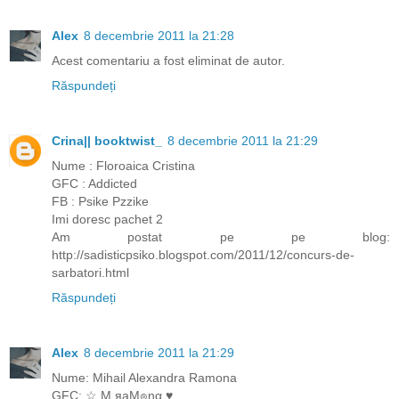
Alex
8 decembrie 2011 la 21:28
Acest comentariu a fost eliminat de autor.
Răspundeți
Crina|| booktwist_
8 decembrie 2011 la 21:29
Nume : Floroaica Cristina
GFC : Addicted
FB : Psike Pzzike
Imi doresc pachet 2
Am postat pe pe blog:
http://sadisticpsiko.blogspot.com/2011/12/concurs-de-
sarbatori.html
Răspundeți
Alex
8 decembrie 2011 la 21:29
Nume: Mihail Alexandra Ramona
GFC: ☆ M.яąM๏ηα.♥