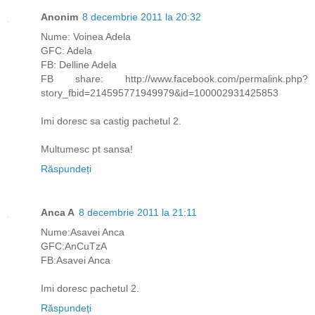
Anonim
8 decembrie 2011 la 20:32
Nume: Voinea Adela
GFC: Adela
FB: Delline Adela
FB share: http://www.facebook.com/permalink.php?
story_fbid=214595771949979&id=100002931425853
Imi doresc sa castig pachetul 2.
Multumesc pt sansa!
Răspundeți
Anca A
8 decembrie 2011 la 21:11
Nume:Asavei Anca
GFC:AnCuTzA
FB:Asavei Anca
Imi doresc pachetul 2.
Răspundeți