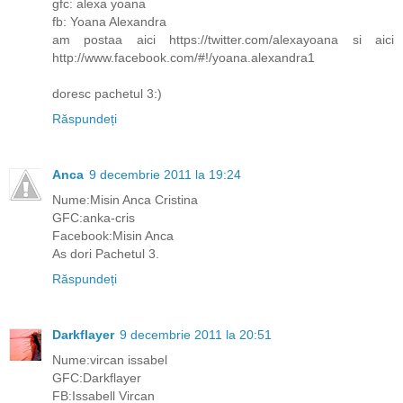
gfc: alexa yoana
fb: Yoana Alexandra
am postaa aici https://twitter.com/alexayoana si aici
http://www.facebook.com/#!/yoana.alexandra1
doresc pachetul 3:)
Răspundeți
Anca
9 decembrie 2011 la 19:24
Nume:Misin Anca Cristina
GFC:anka-cris
Facebook:Misin Anca
As dori Pachetul 3.
Răspundeți
Darkflayer
9 decembrie 2011 la 20:51
Nume:vircan issabel
GFC:Darkflayer
FB:Issabell Vircan