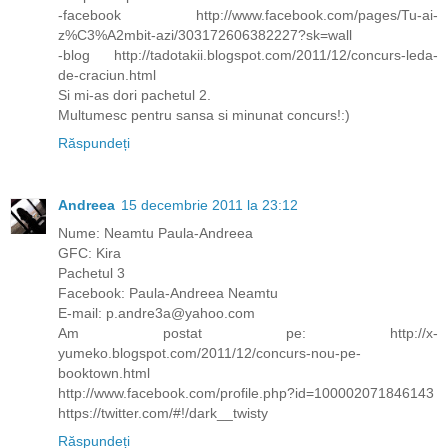
-facebook http://www.facebook.com/pages/Tu-ai-
z%C3%A2mbit-azi/303172606382227?sk=wall
-blog http://tadotakii.blogspot.com/2011/12/concurs-leda-
de-craciun.html
Si mi-as dori pachetul 2.
Multumesc pentru sansa si minunat concurs!:)
Răspundeți
Andreea
15 decembrie 2011 la 23:12
Nume: Neamtu Paula-Andreea
GFC: Kira
Pachetul 3
Facebook: Paula-Andreea Neamtu
E-mail: p.andre3a@yahoo.com
Am postat pe: http://x-
yumeko.blogspot.com/2011/12/concurs-nou-pe-
booktown.html
http://www.facebook.com/profile.php?id=100002071846143
https://twitter.com/#!/dark__twisty
Răspundeți