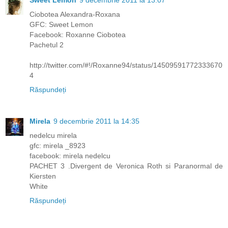
Ciobotea Alexandra-Roxana
GFC: Sweet Lemon
Facebook: Roxanne Ciobotea
Pachetul 2
http://twitter.com/#!/Roxanne94/status/14509591772333670
4
Răspundeți
Mirela
9 decembrie 2011 la 14:35
nedelcu mirela
gfc: mirela _8923
facebook: mirela nedelcu
PACHET 3 .Divergent de Veronica Roth si Paranormal de
Kiersten
White
Răspundeți