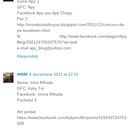
nume Apy :)
GFC: Apy
Facebook Apy sau Apy Chapy
Pac 2
http://morebooksforyou.blogspot.com/2011/12/concurs-de-
pe-booktown.html
fb http://www.facebook.com/pages/Apy-
Blog/330124700337576?sk=wall
e-mail apy_blog@yahoo.com
Răspundeți
♥MIM
8 decembrie 2011 la 22:01
Nume: Irina Mihaila
GFC: Kyky Tm
Facebook: Irinna Mihaila
Pachetul 3
Am postat:
https://www.facebook.com/kykymuffin/posts/319430724753
508