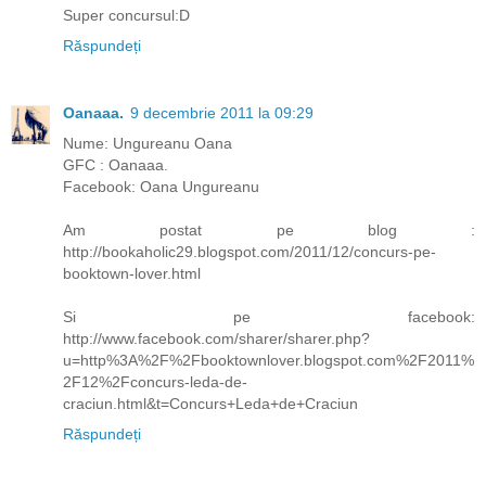
Super concursul:D
Răspundeți
Oanaaa.
9 decembrie 2011 la 09:29
Nume: Ungureanu Oana
GFC : Oanaaa.
Facebook: Oana Ungureanu
Am postat pe blog :
http://bookaholic29.blogspot.com/2011/12/concurs-pe-
booktown-lover.html
Si pe facebook:
http://www.facebook.com/sharer/sharer.php?
u=http%3A%2F%2Fbooktownlover.blogspot.com%2F2011%
2F12%2Fconcurs-leda-de-
craciun.html&t=Concurs+Leda+de+Craciun
Răspundeți