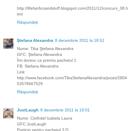
http://lifefanficsandstuff.blogspot.com/2011/12/concurs_08.h
tml
Răspundeți
Ştefana Alexandra
8 decembrie 2011 la 18:52
Nume: Tiba Ştefana Alexandra
GFC: Ştefana Alexandra
Îmi doresc ca premiu pachetul 1
FB: Stefana Alexandra
Link:
http://www.facebook.com/TibaStefanaAlexandra/posts/2804
53578667529
Răspundeți
JustLaugh
8 decembrie 2011 la 19:01
Nume: Ciofirdel Izabela Laura
GFC:JustLaugh
Particip pentru pachetul 3:D