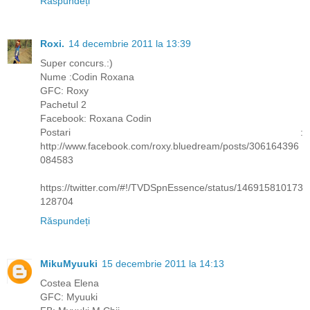
Răspundeți
Roxi.
14 decembrie 2011 la 13:39
Super concurs.:)
Nume :Codin Roxana
GFC: Roxy
Pachetul 2
Facebook: Roxana Codin
Postari :
http://www.facebook.com/roxy.bluedream/posts/306164396
084583
https://twitter.com/#!/TVDSpnEssence/status/146915810173
128704
Răspundeți
MikuMyuuki
15 decembrie 2011 la 14:13
Costea Elena
GFC: Myuuki