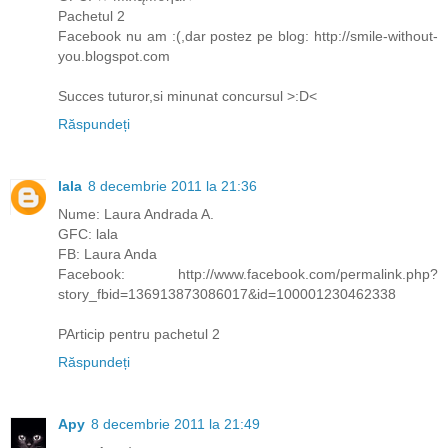
Pachetul 2
Facebook nu am :(,dar postez pe blog: http://smile-without-
you.blogspot.com
Succes tuturor,si minunat concursul >:D<
Răspundeți
lala
8 decembrie 2011 la 21:36
Nume: Laura Andrada A.
GFC: lala
FB: Laura Anda
Facebook: http://www.facebook.com/permalink.php?
story_fbid=136913873086017&id=100001230462338
PArticip pentru pachetul 2
Răspundeți
Apy
8 decembrie 2011 la 21:49