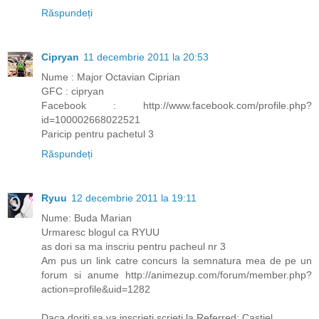
Răspundeți
Cipryan
11 decembrie 2011 la 20:53
Nume : Major Octavian Ciprian
GFC : cipryan
Facebook : http://www.facebook.com/profile.php?
id=100002668022521
Paricip pentru pachetul 3
Răspundeți
Ryuu
12 decembrie 2011 la 19:11
Nume: Buda Marian
Urmaresc blogul ca RYUU
as dori sa ma inscriu pentru pacheul nr 3
Am pus un link catre concurs la semnatura mea de pe un
forum si anume http://animezup.com/forum/member.php?
action=profile&uid=1282
Daca doriti sa va inscrieti scrieti la Referred: Castiel