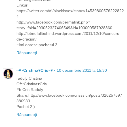
Linkuri:
https://twitter.com/#!/blacklovex/status/14539800576222822
4
http://www.facebook.com/permalink.php?
story_fbid=293052327406549&id=100000587928360
http://letmefallbehind.wordpress.com/2011/12/10/concurs-
de-craciun/
~Imi doresc pachetul 2.
Răspundeți
~♥~Cristina♥Cris~♥~
10 decembrie 2011 la 15:30
raduly Cristina
Gfc:Cristina♥Cris
Fb:Cris Raduly
Share:http://www.facebook.com/crisss.cri/posts/326257597
386983
Pachet 2:)
Răspundeți