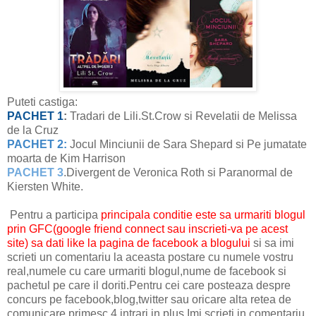
Puteti castiga:
PACHET 1
:
Tradari de Lili.St.Crow si Revelatii de Melissa
de la Cruz
PACHET 2:
Jocul Minciunii de Sara Shepard si Pe jumatate
moarta de Kim Harrison
PACHET 3
.Divergent de Veronica Roth si Paranormal de
Kiersten White.
Pentru a participa
principala conditie este sa urmariti blogul
prin GFC(google friend connect sau inscrieti-va pe acest
site) sa dati like la pagina de facebook a blogului
si sa imi
scrieti un comentariu la aceasta postare cu numele vostru
real,numele cu care urmariti blogul,nume de facebook si
pachetul pe care il doriti.Pentru cei care posteaza despre
concurs pe facebook,blog,twitter sau oricare alta retea de
comunicare primesc 4 intrari in plus.Imi scrieti in comentariu