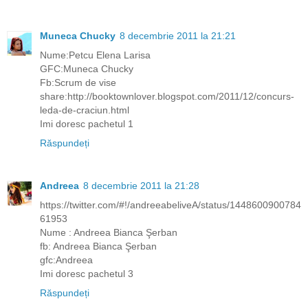
Muneca Chucky
8 decembrie 2011 la 21:21
Nume:Petcu Elena Larisa
GFC:Muneca Chucky
Fb:Scrum de vise
share:http://booktownlover.blogspot.com/2011/12/concurs-
leda-de-craciun.html
Imi doresc pachetul 1
Răspundeți
Andreea
8 decembrie 2011 la 21:28
https://twitter.com/#!/andreeabeliveA/status/1448600900784
61953
Nume : Andreea Bianca Şerban
fb: Andreea Bianca Şerban
gfc:Andreea
Imi doresc pachetul 3
Răspundeți