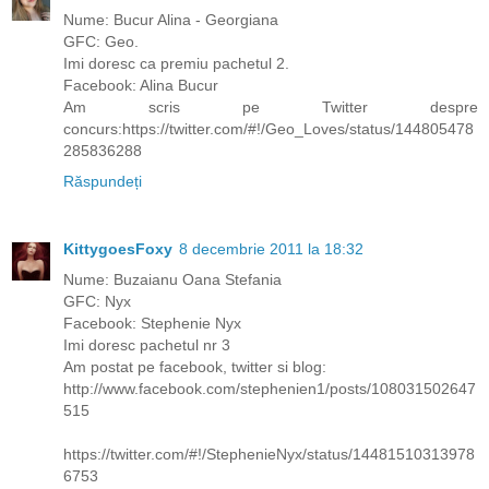
Nume: Bucur Alina - Georgiana
GFC: Geo.
Imi doresc ca premiu pachetul 2.
Facebook: Alina Bucur
Am scris pe Twitter despre
concurs:https://twitter.com/#!/Geo_Loves/status/144805478
285836288
Răspundeți
KittygoesFoxy
8 decembrie 2011 la 18:32
Nume: Buzaianu Oana Stefania
GFC: Nyx
Facebook: Stephenie Nyx
Imi doresc pachetul nr 3
Am postat pe facebook, twitter si blog:
http://www.facebook.com/stephenien1/posts/108031502647
515
https://twitter.com/#!/StephenieNyx/status/14481510313978
6753